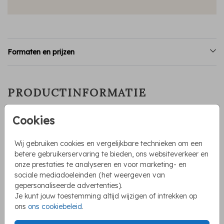
Formaten en prijzen
PRODUCTINFORMATIE
OMSCHRIJVING
Cookies
Wat een lief tweelingkaartje is dit. Op het geboortekaartje
staat voorop een mama beer en twee kleine beren,
Wij gebruiken cookies en vergelijkbare technieken om een
waarvan er eentje op een boomstam zit. De illustraties zijn
betere gebruikerservaring te bieden, ons websiteverkeer en
uniek en eenvoudig aan te passen op het kaartje. Met deze
onze prestaties te analyseren en voor marketing- en
tweeling geboortekaart heb je echt iets bijzonders in
sociale mediadoeleinden (het weergeven van
Toon meer
handen.
gepersonaliseerde advertenties).
Je kunt jouw toestemming altijd wijzigen of intrekken op
ons
ons cookiebeleid
.
COLLECTIE
Tweeling geboortekaartjes