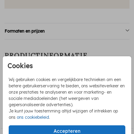
Formaten en prijzen
PRODUCTINFORMATIE
Cookies
OMSCHRIJVING
Vierkant dubbel geboortekaartje in een minimalistische stijl.
Wij gebruiken cookies en vergelijkbare technieken om een
De naam staat in het midden in bruin en daaronder een
betere gebruikerservaring te bieden, ons websiteverkeer en
roestbruin hartje. Dit jongenskaartje kan je zelf helemaal
onze prestaties te analyseren en voor marketing- en
aanpassen.
sociale mediadoeleinden (het weergeven van
gepersonaliseerde advertenties).
Je kunt jouw toestemming altijd wijzigen of intrekken op
COLLECTIE
ons
ons cookiebeleid
.
Minimalistische geboortekaartjes
Accepteren