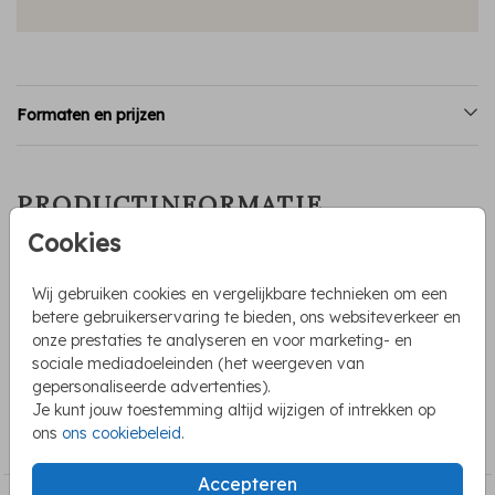
Formaten en prijzen
PRODUCTINFORMATIE
Cookies
OMSCHRIJVING
Lief geboortekaartje voor een meisje. Het enkele kaartje
Wij gebruiken cookies en vergelijkbare technieken om een
bevat bloemen in groene, gele en roze tinten en in het
betere gebruikerservaring te bieden, ons websiteverkeer en
midden staat een initiaal. De ronde hoeken maken het
onze prestaties te analyseren en voor marketing- en
kaartje extra zacht.
sociale mediadoeleinden (het weergeven van
gepersonaliseerde advertenties).
Je kunt jouw toestemming altijd wijzigen of intrekken op
COLLECTIE
ons
ons cookiebeleid
.
Geboortekaartjes meisje
Accepteren