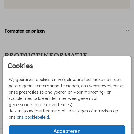
Formaten en prijzen
PRODUCTINFORMATIE
Cookies
OMSCHRIJVING
Clean en simpel geboortekaartje voor een meisje met een
Wij gebruiken cookies en vergelijkbare technieken om een
geel hartje. De naam is geschreven in krijtletters in een
betere gebruikerservaring te bieden, ons websiteverkeer en
mooie roze kleur. Dit kaartje kan je zelf helemaal naar wens
onze prestaties te analyseren en voor marketing- en
aanpassen.
sociale mediadoeleinden (het weergeven van
gepersonaliseerde advertenties).
Je kunt jouw toestemming altijd wijzigen of intrekken op
COLLECTIE
ons
ons cookiebeleid
.
Geboortekaartjes meisje
Accepteren