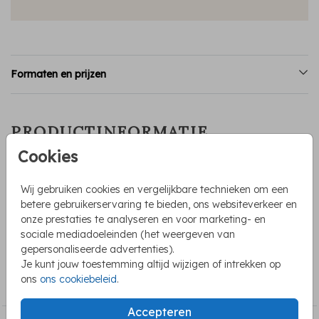
Formaten en prijzen
PRODUCTINFORMATIE
Cookies
OMSCHRIJVING
Labels voor aan je geboortekaartje met een uitnodiging
Wij gebruiken cookies en vergelijkbare technieken om een
voor een kraamfeest. Deze labels moet je zelf thuis nog
betere gebruikerservaring te bieden, ons websiteverkeer en
even doormidden snijden. Maak het kaartje in dezelfde stijl
onze prestaties te analyseren en voor marketing- en
als het geboortekaartje voor een mooi geheel.
sociale mediadoeleinden (het weergeven van
gepersonaliseerde advertenties).
Je kunt jouw toestemming altijd wijzigen of intrekken op
COLLECTIE
ons
ons cookiebeleid
.
Labels voor je geboortekaartje
Accepteren