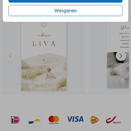
BEKIJK OOK
Weigeren
labels