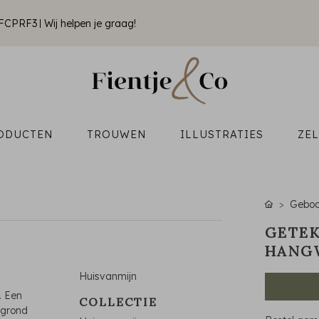
k FCPRF3
Wij helpen je graag!
ODUCTEN
TROUWEN
ILLUSTRATIES
ZE
Geboo
GETEK
HANGW
Huisvanmijn
. Een
COLLECTIE
rgrond