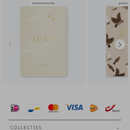
Geboortekaartje
geboort
COLLECTIES