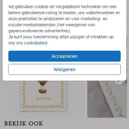
COLLECTIE
Kies dan dit mooie kaartje.
Wij gebruiken cookies en vergelijkbare technieken om een
Geboortekaartjes met folie
betere gebruikerservaring te bieden, ons websiteverkeer en
onze prestaties te analyseren en voor marketing- en
sociale mediadoeleinden (het weergeven van
PASSEND BIJ DE KAART
gepersonaliseerde advertenties).
Je kunt jouw toestemming altijd wijzigen of intrekken op
ons
ons cookiebeleid
.
Accepteren
Weigeren
BEKIJK OOK