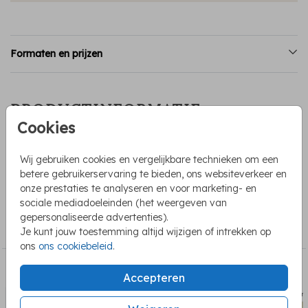
Formaten en prijzen
PRODUCTINFORMATIE
Cookies
OMSCHRIJVING
Wij gebruiken cookies en vergelijkbare technieken om een
Een mooi geboortekaartje met goudfolie en wolken met
betere gebruikerservaring te bieden, ons websiteverkeer en
vogels. Kleuren en tekst kunnen gewijzigd worden.
onze prestaties te analyseren en voor marketing- en
sociale mediadoeleinden (het weergeven van
COLLECTIE
gepersonaliseerde advertenties).
Geboortekaartjes met folie
Je kunt jouw toestemming altijd wijzigen of intrekken op
ons
ons cookiebeleid
.
BEKIJK OOK
Accepteren
geboortekaartje
geboort