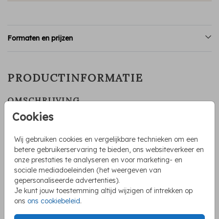
Formaten en prijzen
PRODUCTINFORMATIE
OMSCHRIJVING
Prachtig getekend geboortekaartje voor een meisje. Op het
Cookies
kaartje staan mooie aquarel getekende bloemen in zachte
roze en witte tinten. De madeliefjes maken dit kaartje heel
Wij gebruiken cookies en vergelijkbare technieken om een
geschikt voor lente of zomer kindjes. De naam wordt
betere gebruikerservaring te bieden, ons websiteverkeer en
gedrukt in roséfolie maar kan ook in andere kleuren.
onze prestaties te analyseren en voor marketing- en
Toon meer
sociale mediadoeleinden (het weergeven van
gepersonaliseerde advertenties).
Irene Jelier
Je kunt jouw toestemming altijd wijzigen of intrekken op
ons
ons cookiebeleid
.
COLLECTIE
Geboortekaartjes met folie