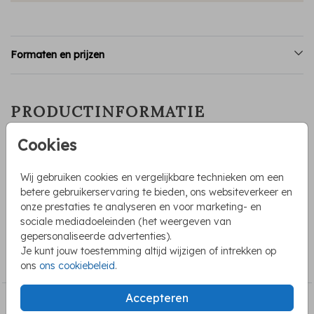
Formaten en prijzen
PRODUCTINFORMATIE
Cookies
OMSCHRIJVING
Een mooi uniek geboortekaartje. Helemaal in de wolken,
Wij gebruiken cookies en vergelijkbare technieken om een
met gansjes en een luchtballon. In beige en lichtblauwe
betere gebruikerservaring te bieden, ons websiteverkeer en
tinten en goudfolie.
onze prestaties te analyseren en voor marketing- en
Huisvanmijn
sociale mediadoeleinden (het weergeven van
gepersonaliseerde advertenties).
COLLECTIE
Je kunt jouw toestemming altijd wijzigen of intrekken op
Geboortekaartjes met folie
ons
ons cookiebeleid
.
Accepteren
BEKIJK OOK