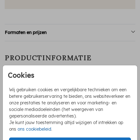
Formaten en prijzen
PRODUCTINFORMATIE
OMSCHRIJVING
Cookies
Dit prachtige geboortekaartje met een initiaal in
donkerblauw en de naam in glanzend goudfolie is perfect
Wij gebruiken cookies en vergelijkbare technieken om een
voor een klassieke en elegante aankondiging van de
betere gebruikerservaring te bieden, ons websiteverkeer en
geboorte van jouw zoontje. De toevoeging van goudfolie
onze prestaties te analyseren en voor marketing- en
geeft het kaartje een luxe uitstraling, terwijl het
sociale mediadoeleinden (het weergeven van
Toon meer
donkerblauw zorgt voor een tijdloze en rustige sfeer.
gepersonaliseerde advertenties).
Je kunt jouw toestemming altijd wijzigen of intrekken op
ons
ons cookiebeleid
.
COLLECTIE
Geboortekaartjes met folie