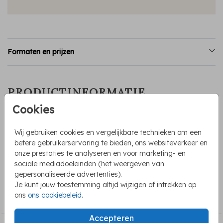
Formaten en prijzen
PRODUCTINFORMATIE
Cookies
OMSCHRIJVING
Prachtig donkerblauw geboortekaartje voor een jongen. Op
Wij gebruiken cookies en vergelijkbare technieken om een
het kaartje staat een gouden maan en sterretjes die in
betere gebruikerservaring te bieden, ons websiteverkeer en
goudfolie worden gedrukt. Ook de naam komt in glanzend
onze prestaties te analyseren en voor marketing- en
folie. Een stijlvol kaartje voor jullie zoon.
sociale mediadoeleinden (het weergeven van
gepersonaliseerde advertenties).
Je kunt jouw toestemming altijd wijzigen of intrekken op
COLLECTIE
ons
ons cookiebeleid
.
Geboortekaartjes met folie
Accepteren