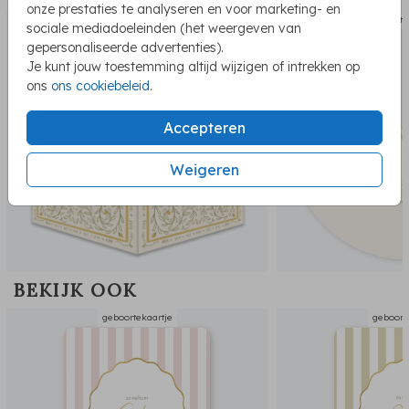
onze prestaties te analyseren en voor marketing- en
raambord
sluits
sociale mediadoeleinden (het weergeven van
gepersonaliseerde advertenties).
Je kunt jouw toestemming altijd wijzigen of intrekken op
ons
ons cookiebeleid
.
Accepteren
Weigeren
BEKIJK OOK
geboortekaartje
geboort