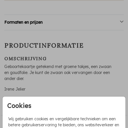
Formaten en prijzen
PRODUCTINFORMATIE
OMSCHRIJVING
Geboortekaartje getekend met groene takjes, een zwaan
en goudfolie. Je kunt de zwaan ook vervangen door een
ander dier.
Irene Jelier
COLLECTIE
Cookies
Geboortekaartjes met folie
Wij gebruiken cookies en vergelijkbare technieken om een
PASSEND BIJ DE KAART
betere gebruikerservaring te bieden, ons websiteverkeer en