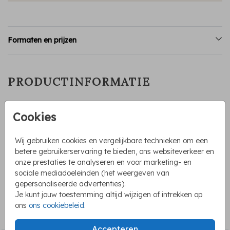
Formaten en prijzen
PRODUCTINFORMATIE
OMSCHRIJVING
Cookies
Vrolijk geboortekaartje met aapjes gedrukt op echt hout. Op
de achtergrond staat een groene initiaal en daarvoor een
Wij gebruiken cookies en vergelijkbare technieken om een
grote aap met een kleintje op zijn rug. Het aapje houdt
betere gebruikerservaring te bieden, ons websiteverkeer en
groene ballonnen vast. De illustraties op dit kaartje kan je
onze prestaties te analyseren en voor marketing- en
zelf eenvoudig aanpassen.
Toon meer
sociale mediadoeleinden (het weergeven van
gepersonaliseerde advertenties).
Je kunt jouw toestemming altijd wijzigen of intrekken op
COLLECTIE
ons
ons cookiebeleid
.
Geboortekaartjes hout
Accepteren