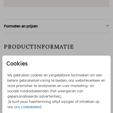
Formaten en prijzen
PRODUCTINFORMATIE
OMSCHRIJVING
Cookies
Prachtige geboortekaartje van een klaproze veld en daar
achter een broertje bij een mandje met baby. De broer heeft
Wij gebruiken cookies en vergelijkbare technieken om een
een oranje ballon in zijn handje. Je kunt dit kaartje helemaal
betere gebruikerservaring te bieden, ons websiteverkeer en
zelf bewerken en aanpassen met andere kindjes of andere
onze prestaties te analyseren en voor marketing- en
ballonkleuren.
Toon meer
sociale mediadoeleinden (het weergeven van
gepersonaliseerde advertenties).
Irene Jelier
Je kunt jouw toestemming altijd wijzigen of intrekken op
ons
ons cookiebeleid
.
COLLECTIE