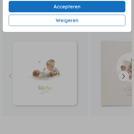
Geboortekaartjes broertjes en zusjes
Accepteren
Weigeren
BEKIJK OOK