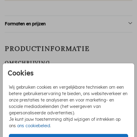
Formaten en prijzen
PRODUCTINFORMATIE
OMSCHRIJVING
Uniek getekend geboortekaartje voor een kindje wat in
Cookies
Dordrecht wordt geboren. Het straatje is getekend in
aquarel en op de achtergrond zie je het stadhuis. Vooraan
Wij gebruiken cookies en vergelijkbare technieken om een
staat een broertje met een baby zusje. De illustraties kan je
betere gebruikerservaring te bieden, ons websiteverkeer en
zelf aanpassen voor een zoon of voeg zelf meerdere kindjes
onze prestaties te analyseren en voor marketing- en
Toon meer
toe.
sociale mediadoeleinden (het weergeven van
gepersonaliseerde advertenties).
Irene Jelier
Je kunt jouw toestemming altijd wijzigen of intrekken op
ons
ons cookiebeleid
.
COLLECTIE
Geboortekaartjes broertjes en zusjes