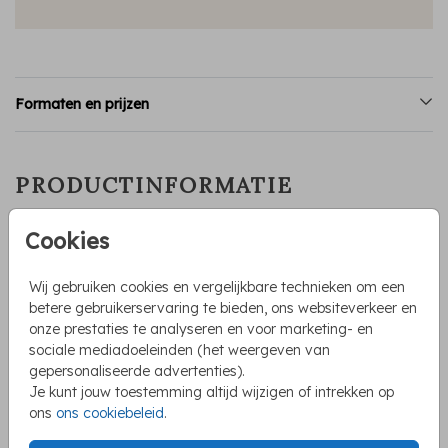
Formaten en prijzen
PRODUCTINFORMATIE
OMSCHRIJVING
Cookies
Lief geboortekaartje voor een derde kindje. Op het kaartje
staan aquarel illustraties van een grote zus en broertje bij
Wij gebruiken cookies en vergelijkbare technieken om een
een mandje met een baby. Heb je een andere
betere gebruikerservaring te bieden, ons websiteverkeer en
gezinssamenstelling, dan kan je de tekeningen verwijderen
onze prestaties te analyseren en voor marketing- en
en nieuwe toevoegen uit de map 'Kindjes'. Hulp nodig, laat
sociale mediadoeleinden (het weergeven van
Toon meer
het even weten!
gepersonaliseerde advertenties).
Je kunt jouw toestemming altijd wijzigen of intrekken op
ons
ons cookiebeleid
.
COLLECTIE
Geboortekaartjes broertjes en zusjes