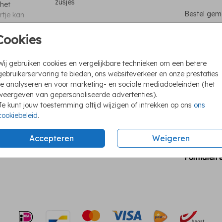
zusjes
 het
Bestel gema
rtje kan
ere
Cookies
Unie
Wij gebruiken cookies en vergelijkbare technieken om een betere
Foli
gebruikerservaring te bieden, ons websiteverkeer en onze prestaties
te analyseren en voor marketing- en sociale mediadoeleinden (het
We h
weergeven van gepersonaliseerde advertenties).
Ook 
Je kunt jouw toestemming altijd wijzigen of intrekken op ons
ons
cookiebeleid
.
Accepteren
Weigeren
Formaten e