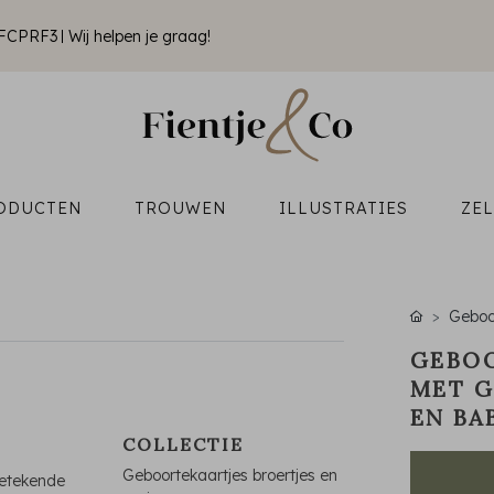
k FCPRF3
Wij helpen je graag!
ODUCTEN
TROUWEN
ILLUSTRATIES
ZE
Geboo
GEBOO
MET G
EN BA
COLLECTIE
Geboortekaartjes broertjes en
getekende