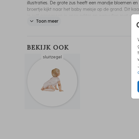
illustraties. De grote zus heeft een mandje bloemen en
broertje kijkt naar het baby meisje op de grond. Dit kaa
je zelf aanpassen in onze editor en aanvullen met and
Toon meer
illustraties in dit thema.
BEKIJK OOK
sluitzegel