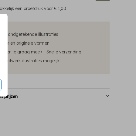
kkelijk een proefdruk voor
€ 1,00
ke handgetekende illustraties
edruk en originele vormen
elpen je graag mee
Snelle verzending
maatwerk illustraties mogelijk
n prijzen