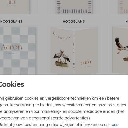
HOOGGLANS
HOOGGLANS
H
Cookies
HOOGGLANS
HOOGGLANS
H
Wij gebruiken cookies en vergelijkbare technieken om een betere
gebruikerservaring te bieden, ons websiteverkeer en onze prestaties
te analyseren en voor marketing- en sociale mediadoeleinden (het
weergeven van gepersonaliseerde advertenties).
Je kunt jouw toestemming altijd wijzigen of intrekken op ons
ons