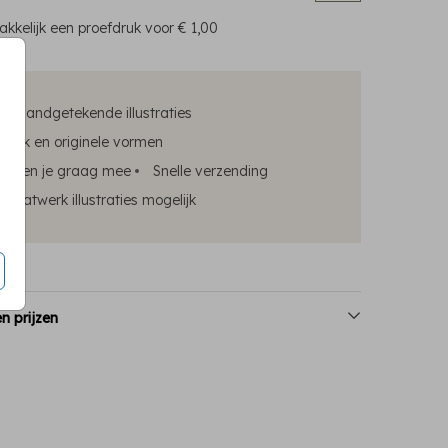
kkelijk een proefdruk voor
€ 1,00
ke handgetekende illustraties
edruk en originele vormen
elpen je graag mee
Snelle verzending
maatwerk illustraties mogelijk
n prijzen