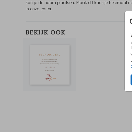
kan je de naam plaatsen. Maak dit kaartje helemaal 
in onze editor.
BEKIJK OOK