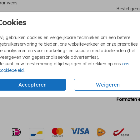
naar wens
Bestel gema
Cookies
Unie
Wij gebruiken cookies en vergelijkbare technieken om een betere
gebruikerservaring te bieden, ons websiteverkeer en onze prestaties
Foli
te analyseren en voor marketing- en sociale mediadoeleinden (het
We h
weergeven van gepersonaliseerde advertenties).
Ook 
Je kunt jouw toestemming altijd wijzigen of intrekken op ons
ons
cookiebeleid
.
Accepteren
Weigeren
Formaten e