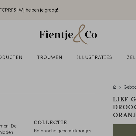
k FCPRF3
Wij helpen je graag!
ODUCTEN
TROUWEN
ILLUSTRATIES
ZE
Geboo
LIEF 
DROOG
ORANJ
COLLECTIE
emen. De
Botanische geboortekaartjes
 midden