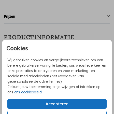
Prijzen
PRODUCTINFORMATIE
Cookies
OMSCHRIJVING
Stickers eigen ontwerp in de vorm van een hartje. Ze
Wij gebruiken cookies en vergelijkbare technieken om een
worden gedrukt op een vel van 30 stuks. Formaat sticker
betere gebruikerservaring te bieden, ons websiteverkeer en
35x31 mm
onze prestaties te analyseren en voor marketing- en
sociale mediadoeleinden (het weergeven van
COLLECTIE
gepersonaliseerde advertenties).
Je kunt jouw toestemming altijd wijzigen of intrekken op
Stickers
ons
ons cookiebeleid
.
BEKIJK OOK
Accepteren
sluitsticker
sluits