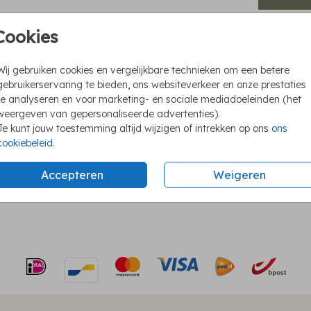
Cookies
Stic
Sluitsticker
Wij gebruiken cookies en vergelijkbare technieken om een betere
Eenv
gebruikerservaring te bieden, ons websiteverkeer en onze prestaties
Vers
te analyseren en voor marketing- en sociale mediadoeleinden (het
Nu o
weergeven van gepersonaliseerde advertenties).
Je kunt jouw toestemming altijd wijzigen of intrekken op ons
ons
cookiebeleid
.
Accepteren
Weigeren
Prijzen