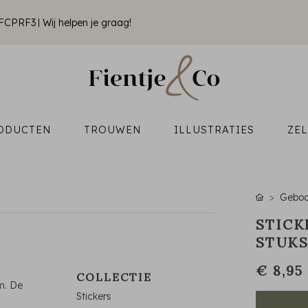
k FCPRF3
Wij helpen je graag!
ODUCTEN
TROUWEN
ILLUSTRATIES
ZE
Geboo
STICK
STUK
€ 8,95
COLLECTIE
m. De
Stickers