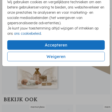
Wij gebruiken cookies en vergelijkbare technieken om een
Memorybox
betere gebruikerservaring te bieden, ons websiteverkeer en
onze prestaties te analyseren en voor marketing- en
PASSEND BIJ DE KAART
sociale mediadoeleinden (het weergeven van
gepersonaliseerde advertenties).
sluit
Je kunt jouw toestemming altijd wijzigen of intrekken op
ons
ons cookiebeleid
.
Accepteren
Weigeren
BEKIJK OOK
memorybox
memo