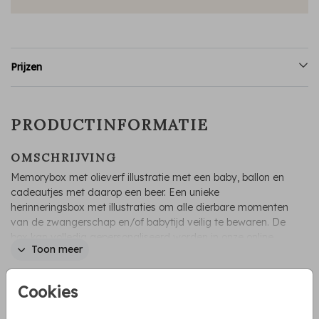
Prijzen
PRODUCTINFORMATIE
OMSCHRIJVING
Memorybox met olieverf illustratie met een baby, ballon en
cadeautjes met daarop een beer. Een unieke
herinneringsbox met illustraties om alle dierbare momenten
van de zwangerschap en/of babytijd veilig te bewaren. De
box kan volledig gepersonaliseerd worden in onze online
Toon meer
editor.
Irene Jelier
Cookies
COLLECTIE