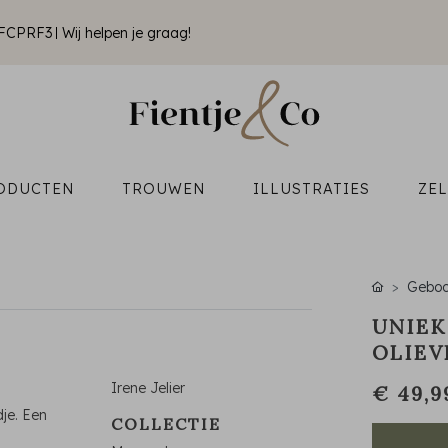
k FCPRF3
Wij helpen je graag!
ODUCTEN
TROUWEN
ILLUSTRATIES
ZE
Geboo
UNIEK
OLIEV
Irene Jelier
€ 49,9
dje. Een
COLLECTIE