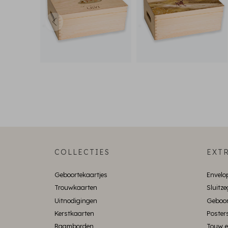
COLLECTIES
EXTR
Geboortekaartjes
Envelo
Trouwkaarten
Sluitze
Uitnodigingen
Geboor
Kerstkaarten
Poster
Raamborden
Touw e