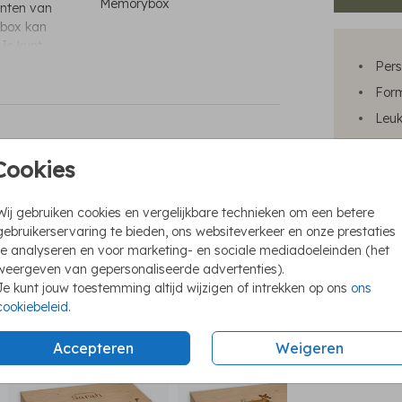
Memorybox
enten van
 box kan
 Je kunt
Pers
For
Leuk
Bewa
Cookies
Een 
Wij gebruiken cookies en vergelijkbare technieken om een betere
gebruikerservaring te bieden, ons websiteverkeer en onze prestaties
te analyseren en voor marketing- en sociale mediadoeleinden (het
weergeven van gepersonaliseerde advertenties).
Prijzen
Je kunt jouw toestemming altijd wijzigen of intrekken op ons
ons
cookiebeleid
.
Accepteren
Weigeren
memorybox
memorybox
m