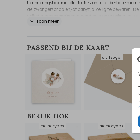
herinneringsbox met illustraties om alle dierbare mom
de zwangerschap en/of babytijd veilig te bewaren. De
volledig gepersonaliseerd worden in onze online editor.
Toon meer
de illustraties ook aanpassen met andere
gezinssamenstellingen.
PASSEND BIJ DE KAART
sluitzegel
BEKIJK OOK
memorybox
memorybox