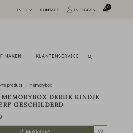
0
INFO
CONTACT
INLOGGEN
LF MAKEN
KLANTENSERVICE
rte product
Memorybox
 MEMORYBOX DERDE KINDJE
ERF GESCHILDERD
9
BEWERKEN