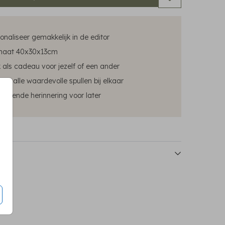
onaliseer gemakkelijk in de editor
maat 40x30x13cm
 als cadeau voor jezelf of een ander
ar alle waardevolle spullen bij elkaar
blijvende herinnering voor later
emorybox
memorybox
memorybox