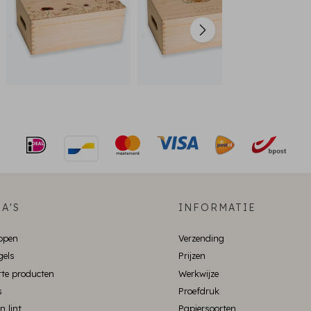
A'S
INFORMATIE
ppen
Verzending
gels
Prijzen
te producten
Werkwijze
s
Proefdruk
n lint
Papiersoorten