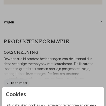
Prijzen
PRODUCTINFORMATIE
OMSCHRIJVING
Bewaar alle bijzondere herinneringen van de kraamtijd in
deze schattige memorybox met lentethema. De illustratie
toont een grote broer samen met zijn pasgeboren zusje,
omringd door lieve eendjes. Perfect om tastbare
herinneringen zoals eerste sokjes, kaartjes, en kleine
Toon meer
aandenken te koesteren. Een prachtige herinnering aan een
unieke tijd!
Cookies
COLLECTIE
Memorybox
Wij gebruiken cookies en vergelijkbare technieken om een