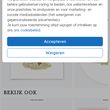
betere gebruikerservaring te bieden, ons websiteverkeer en
onze prestaties te analyseren en voor marketing- en
PASSEND BIJ DE KAART
sociale mediadoeleinden (het weergeven van
gepersonaliseerde advertenties).
geboortekaartje
sluits
Je kunt jouw toestemming altijd wijzigen of intrekken op
ons
ons cookiebeleid
.
Accepteren
Weigeren
BEKIJK OOK
memorybox
memo