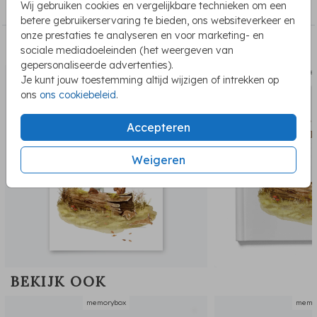
Wij gebruiken cookies en vergelijkbare technieken om een
Memorybox
betere gebruikerservaring te bieden, ons websiteverkeer en
onze prestaties te analyseren en voor marketing- en
PASSEND BIJ DE KAART
sociale mediadoeleinden (het weergeven van
gepersonaliseerde advertenties).
geboortekaartje
kraambe
Je kunt jouw toestemming altijd wijzigen of intrekken op
ons
ons cookiebeleid
.
Accepteren
Weigeren
BEKIJK OOK
memorybox
memo