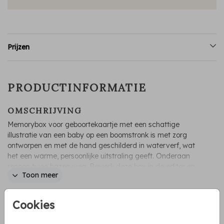
Prijzen
PRODUCTINFORMATIE
OMSCHRIJVING
Memorybox voor geboortekaartje met een schattige
illustratie van een baby op een boomstronk is met zorg
ontworpen en met de hand geschilderd in waterverf, wat
het een warme, persoonlijke uitstraling geeft. Onderaan
rennen twee hazen weg. Bewerk deze box in de editor en
Toon meer
personaliseer met een eigen naam en tekst.
Irene Jelier
Cookies
COLLECTIE