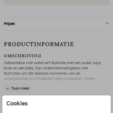
Prijzen
PRODUCTINFORMATIE
OMSCHRIJVING
Geboortebox met waterverf illustratie met een ouder zusje,
broer en een baby. Een unieke herinneringsbox met
illustraties om alle dierbare momenten van de
zwangerschap en/of babytijd veilig te bewaren. Unieke
illustraties die mooi passen bij onze geboortekaartjes. Heb
Toon meer
je een andere gezinssamenstelling, laat het ons weten!
Irene Jelier
Cookies
COLLECTIE