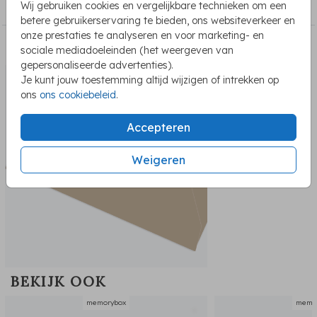
Wij gebruiken cookies en vergelijkbare technieken om een
Memorybox
betere gebruikerservaring te bieden, ons websiteverkeer en
onze prestaties te analyseren en voor marketing- en
PASSEND BIJ DE KAART
sociale mediadoeleinden (het weergeven van
gepersonaliseerde advertenties).
sluitzegel
Je kunt jouw toestemming altijd wijzigen of intrekken op
ons
ons cookiebeleid
.
Accepteren
Weigeren
BEKIJK OOK
memorybox
memo