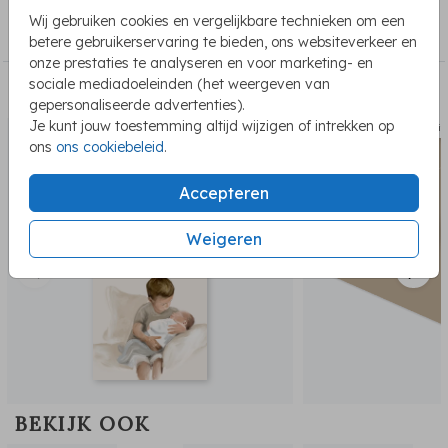
COLLECTIE
Wij gebruiken cookies en vergelijkbare technieken om een
Memorybox
betere gebruikerservaring te bieden, ons websiteverkeer en
onze prestaties te analyseren en voor marketing- en
sociale mediadoeleinden (het weergeven van
PASSEND BIJ DE KAART
gepersonaliseerde advertenties).
Je kunt jouw toestemming altijd wijzigen of intrekken op
geboortekaartje
sluit
ons
ons cookiebeleid
.
Accepteren
Weigeren
BEKIJK OOK