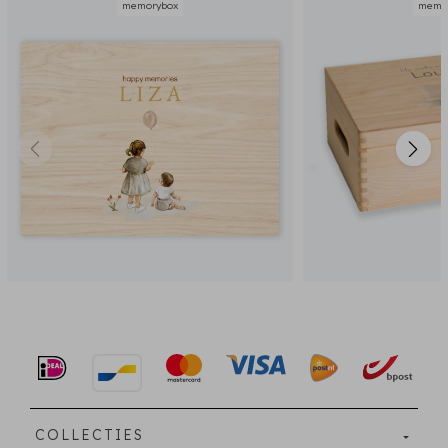
memorybox
memo
COLLECTIES