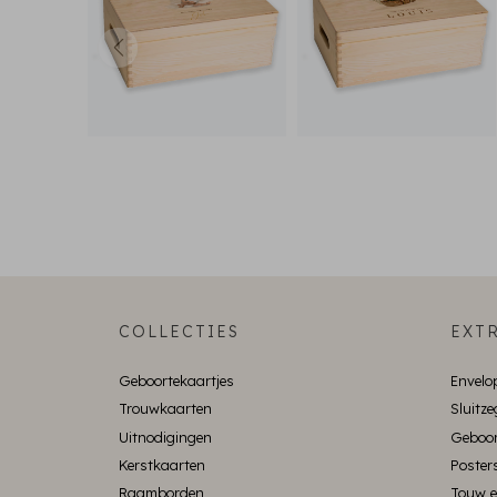
COLLECTIES
EXTR
Geboortekaartjes
Envelo
Trouwkaarten
Sluitze
Uitnodigingen
Geboor
Kerstkaarten
Poster
Raamborden
Touw e