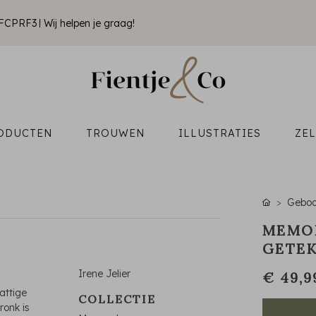
k FCPRF3
Wij helpen je graag!
ODUCTEN
TROUWEN
ILLUSTRATIES
ZE
Geboo
MEMO
GETE
Irene Jelier
€ 49,9
attige
COLLECTIE
ronk is