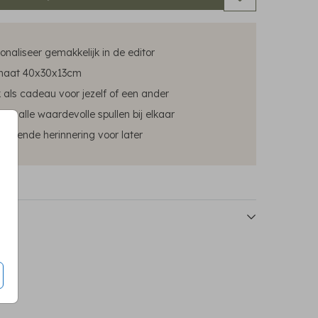
onaliseer gemakkelijk in de editor
maat 40x30x13cm
 als cadeau voor jezelf of een ander
ar alle waardevolle spullen bij elkaar
mbezoekboek
blijvende herinnering voor later
emorybox
memorybox
memorybox