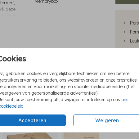
Memorybox
erverf,
erk deze
n tekst.
Pers
For
Leuk
Bewa
Cookies
raambord dubbel
sluitsticker
kraa
Een 
Wij gebruiken cookies en vergelijkbare technieken om een betere
gebruikerservaring te bieden, ons websiteverkeer en onze prestaties
te analyseren en voor marketing- en sociale mediadoeleinden (het
weergeven van gepersonaliseerde advertenties).
Prijzen
Je kunt jouw toestemming altijd wijzigen of intrekken op ons
ons
cookiebeleid
.
Accepteren
Weigeren
memorybox
memorybox
m