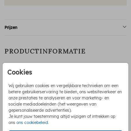
Prijzen
PRODUCTINFORMATIE
OMSCHRIJVING
Cookies
Memorybox met geschilderde illustraties voor vierde kindje
met vlaggen. Bij een baby zitten drie broertjes die liefdevol
naar haar kijken. Een unieke herinneringsbox met illustraties
Wij gebruiken cookies en vergelijkbare technieken om een
om alle dierbare momenten van de zwangerschap en/of
betere gebruikerservaring te bieden, ons websiteverkeer en
babytijd veilig te bewaren. De box kan volledig
onze prestaties te analyseren en voor marketing- en
Toon meer
gepersonaliseerd worden in onze online editor, als je een
sociale mediadoeleinden (het weergeven van
andere gezinssamenstelling hebt.
gepersonaliseerde advertenties).
Irene Jelier
Je kunt jouw toestemming altijd wijzigen of intrekken op
ons
ons cookiebeleid
.
COLLECTIE