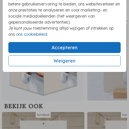
kleuren en klassieke uitstraling Lief portret van een baby
betere gebruikerservaring te bieden, ons websiteverkeer en
jongen Handgetekend en alleen bij Fientje en Co
onze prestaties te analyseren en voor marketing- en
PASSEND BIJ DE KAART
verkrijgbaar Weerbestendig materiaal, geschikt voor
sociale mediadoeleinden (het weergeven van
buitengebruik Mooi te combineren met een geboortekaartje
raambord dubbel
geboort
gepersonaliseerde advertenties).
in olieverfstijl Een bijzonder geboortetuinbord dat aanvoelt
Je kunt jouw toestemming altijd wijzigen of intrekken op
als een klein kunstwerk – liefdevol, stijlvol en uniek voor de
ons
ons cookiebeleid
.
geboorte van jullie zoon.
Accepteren
Weigeren
BEKIJK OOK
tuinbord
tuin