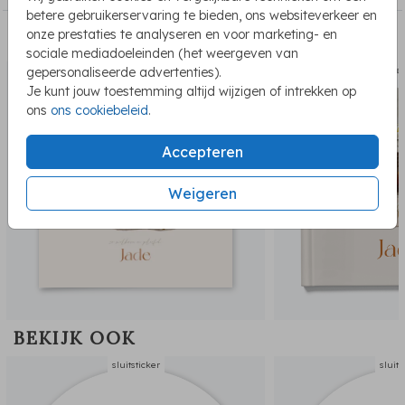
betere gebruikerservaring te bieden, ons websiteverkeer en
onze prestaties te analyseren en voor marketing- en
PASSEND BIJ DE KAART
sociale mediadoeleinden (het weergeven van
gepersonaliseerde advertenties).
geboortekaartje
kraambe
Je kunt jouw toestemming altijd wijzigen of intrekken op
ons
ons cookiebeleid
.
Accepteren
Weigeren
BEKIJK OOK
sluitsticker
sluits