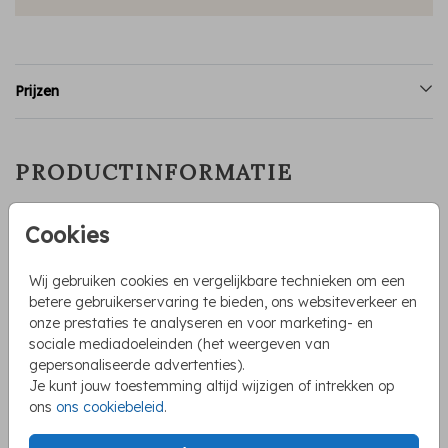
Prijzen
PRODUCTINFORMATIE
OMSCHRIJVING
Cookies
Maak de geboorte van jullie kleine prinses extra speciaal
met deze unieke sticker. Deze prachtige sticker is versierd
Wij gebruiken cookies en vergelijkbare technieken om een
met een schattige roze luchtballon met een klein meisje
betere gebruikerservaring te bieden, ons websiteverkeer en
erin. Geef je geboortekaartjes een persoonlijke touch door
onze prestaties te analyseren en voor marketing- en
de envelop met deze sticker af te sluiten. Je kunt de
sociale mediadoeleinden (het weergeven van
Toon meer
stickers natuurlijk ook gebruiken voor een traktatie.
gepersonaliseerde advertenties).
Je kunt jouw toestemming altijd wijzigen of intrekken op
COLLECTIE
ons
ons cookiebeleid
.
Sluitstickers geboorte