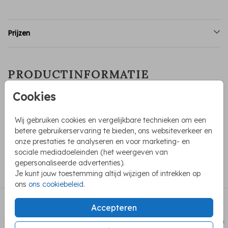
Prijzen
PRODUCTINFORMATIE
Cookies
OMSCHRIJVING
Witte sluitzegel voor een meisje met een roze hartje. De
Wij gebruiken cookies en vergelijkbare technieken om een
sticker kan je zelf bewerken in onze editor. Zo kan je
betere gebruikerservaring te bieden, ons websiteverkeer en
bijvoorbeeld ook een naam toevoegen.
onze prestaties te analyseren en voor marketing- en
sociale mediadoeleinden (het weergeven van
COLLECTIE
gepersonaliseerde advertenties).
Je kunt jouw toestemming altijd wijzigen of intrekken op
Sluitstickers geboorte
ons
ons cookiebeleid
.
BEKIJK OOK
Accepteren
sluitzegel
sluit