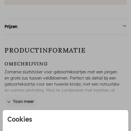
Prijzen
PRODUCTINFORMATIE
OMSCHRIJVING
Zomerse sluitsticker voor geboortekaartjes met een jongen
en grote zus tussen veldbloemen. Perfect als detail bij een
geboortekaartje voor een tweede kindje, met een natuurlijke
en warme uitstraling. Mooi te combineren met kaartjes uit
dezelfde collectie.
Toon meer
Irene Jelier
Cookies
COLLECTIE