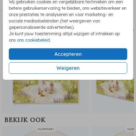
Sluitstickers geboorte
Wij gebruiken cookies en vergelijkbare technieken om een
betere gebruikerservaring te bieden, ons websiteverkeer en
onze prestaties te analyseren en voor marketing- en
PASSEND BIJ DE KAART
sociale mediadoeleinden (het weergeven van
gepersonaliseerde advertenties).
geboortekaartje
raambor
Je kunt jouw toestemming altijd wijzigen of intrekken op
ons
ons cookiebeleid
.
Accepteren
Weigeren
BEKIJK OOK
sluitsticker
sluits