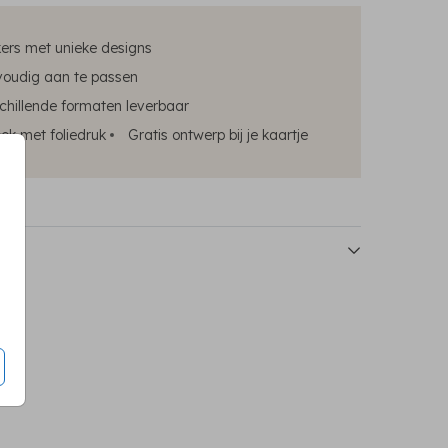
kers met unieke designs
oudig aan te passen
chillende formaten leverbaar
ok met foliedruk
Gratis ontwerp bij je kaartje
luitsticker
sluitsticker
sluitsticker