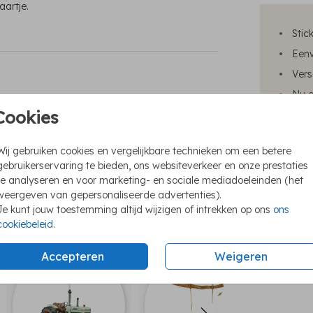
aartje.
Stic
Eenv
Vers
Nu o
Cookies
Wij gebruiken cookies en vergelijkbare technieken om een betere
gebruikerservaring te bieden, ons websiteverkeer en onze prestaties
Prijzen
te analyseren en voor marketing- en sociale mediadoeleinden (het
weergeven van gepersonaliseerde advertenties).
Je kunt jouw toestemming altijd wijzigen of intrekken op ons
ons
cookiebeleid
.
sluitsticker
sluitsticker
s
Accepteren
Weigeren