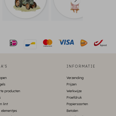
A'S
INFORMATIE
ppen
Verzending
gels
Prijzen
te producten
Werkwijze
s
Proefdruk
n lint
Papiersoorten
 elementjes
Betalen