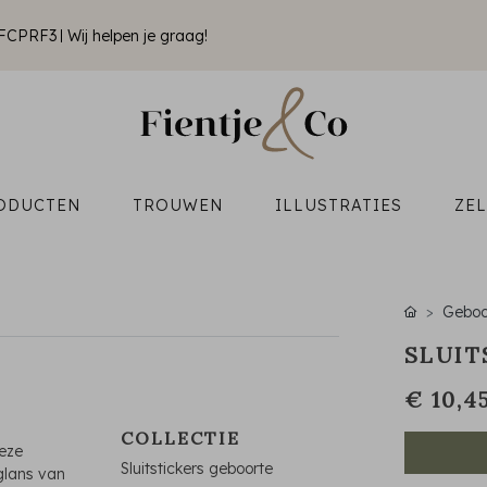
k FCPRF3
Wij helpen je graag!
ODUCTEN
TROUWEN
ILLUSTRATIES
ZE
Geboo
SLUIT
€ 10,4
COLLECTIE
deze
Sluitstickers geboorte
 glans van