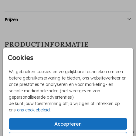
Prijzen
PRODUCTINFORMATIE
Cookies
OMSCHRIJVING
Sluitsticker voor een meisje met roze stipjes en een hartje.
Wij gebruiken cookies en vergelijkbare technieken om een
Op de sticker staat hoera een lief zusje. De teksten en
betere gebruikerservaring te bieden, ons websiteverkeer en
kleuren kan je zelf aanpassen.
onze prestaties te analyseren en voor marketing- en
sociale mediadoeleinden (het weergeven van
COLLECTIE
gepersonaliseerde advertenties).
Je kunt jouw toestemming altijd wijzigen of intrekken op
Sluitstickers geboorte
ons
ons cookiebeleid
.
BEKIJK OOK
Accepteren
Sluitsticker
Sluits