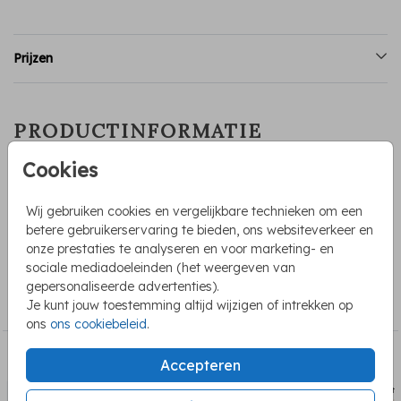
Prijzen
PRODUCTINFORMATIE
Cookies
OMSCHRIJVING
Sluitsticker voor een jongetje met groene stipjes en een
Wij gebruiken cookies en vergelijkbare technieken om een
hartje. Je kunt deze sluitsticker voor een geboortekaartje
betere gebruikerservaring te bieden, ons websiteverkeer en
zelf bewerken en aanpassen.
onze prestaties te analyseren en voor marketing- en
sociale mediadoeleinden (het weergeven van
COLLECTIE
gepersonaliseerde advertenties).
Je kunt jouw toestemming altijd wijzigen of intrekken op
Sluitstickers geboorte
ons
ons cookiebeleid
.
BEKIJK OOK
Accepteren
Sluitsticker
Sluits