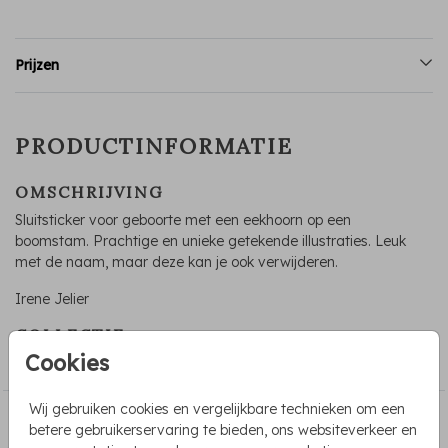
Prijzen
PRODUCTINFORMATIE
OMSCHRIJVING
Sluitsticker voor geboorte met een eekhoorn op een
boomstam. Prachtige en unieke getekende illustraties. Leuk
met de naam, maar deze kan je ook verwijderen.
Irene Jelier
COLLECTIE
Cookies
Sluitstickers geboorte
Wij gebruiken cookies en vergelijkbare technieken om een
PASSEND BIJ DE KAART
betere gebruikerservaring te bieden, ons websiteverkeer en