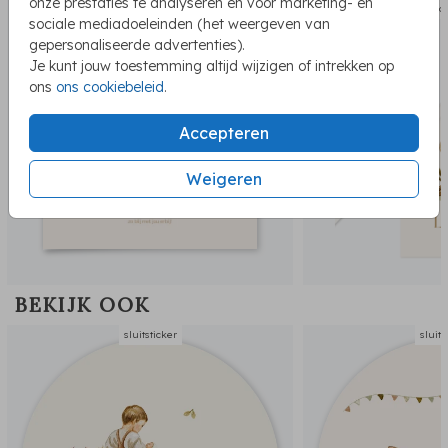
onze prestaties te analyseren en voor marketing- en
geboortekaartje
geboor
sociale mediadoeleinden (het weergeven van
gepersonaliseerde advertenties).
Je kunt jouw toestemming altijd wijzigen of intrekken op
ons
ons cookiebeleid
.
Accepteren
Weigeren
BEKIJK OOK
sluitsticker
sluits