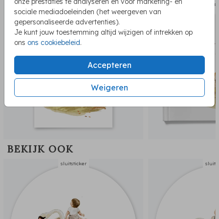
onze prestaties te analyseren en voor marketing- en
geboortekaartje
kraambe
sociale mediadoeleinden (het weergeven van
gepersonaliseerde advertenties).
Je kunt jouw toestemming altijd wijzigen of intrekken op
ons
ons cookiebeleid
.
Accepteren
Weigeren
BEKIJK OOK
sluitsticker
sluits