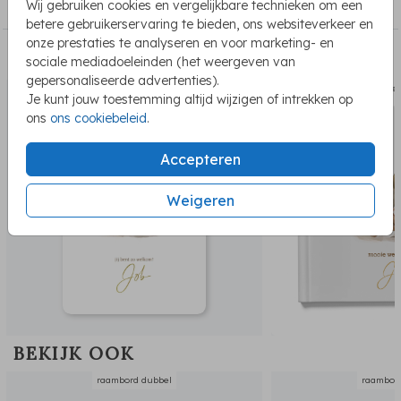
Raamborden
Wij gebruiken cookies en vergelijkbare technieken om een
betere gebruikerservaring te bieden, ons websiteverkeer en
onze prestaties te analyseren en voor marketing- en
PASSEND BIJ DE KAART
sociale mediadoeleinden (het weergeven van
gepersonaliseerde advertenties).
geboortekaartje
kraambe
Je kunt jouw toestemming altijd wijzigen of intrekken op
ons
ons cookiebeleid
.
Accepteren
Weigeren
BEKIJK OOK
raambord dubbel
raambor