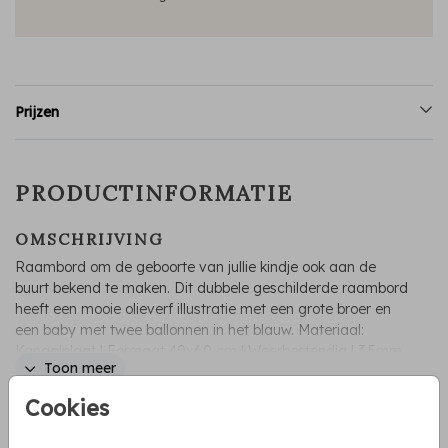
Prijzen
PRODUCTINFORMATIE
OMSCHRIJVING
Raambord om de geboorte van jullie kindje ook aan de
buurt bekend te maken. Dit dubbele geschilderde raambord
heeft een mooie olieverf illustratie met een grote broer en
een baby met twee ballonnen in het blauw. Materiaal:
Kanaalplaat | Formaat 40x60 cm | Weerbestendig | 3,5mm
Toon meer
dik
Cookies
COLLECTIE