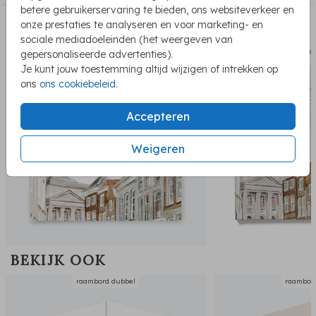
betere gebruikerservaring te bieden, ons websiteverkeer en
onze prestaties te analyseren en voor marketing- en
PASSEND BIJ DE KAART
sociale mediadoeleinden (het weergeven van
kraambe
gepersonaliseerde advertenties).
Je kunt jouw toestemming altijd wijzigen of intrekken op
ons
ons cookiebeleid
.
Accepteren
Weigeren
BEKIJK OOK
raambord dubbel
raambor