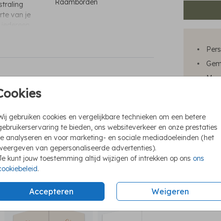
Raamborden
straling
te van je
t iedereen
Pers
Gema
Moge
Cookies
kraambezoekboek
poster
Weer
Wij gebruiken cookies en vergelijkbare technieken om een betere
gebruikerservaring te bieden, ons websiteverkeer en onze prestaties
te analyseren en voor marketing- en sociale mediadoeleinden (het
weergeven van gepersonaliseerde advertenties).
Prijzen
Je kunt jouw toestemming altijd wijzigen of intrekken op ons
ons
cookiebeleid
.
Accepteren
Weigeren
raambord dubbel
raambord dubbel
raa