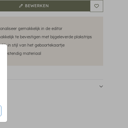
BEWERKEN
onaliseer gemakkelijk in de editor
kkelijk te bevestigen met bijgeleverde plakstrips
lijk in stijl van het geboortekaartje
sbestendig materiaal
mbord dubbel
raambord dubbel
raambord dub