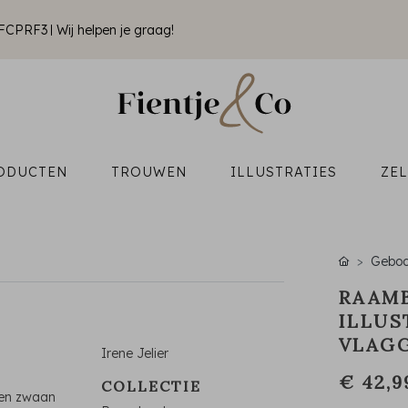
k FCPRF3
Wij helpen je graag!
ODUCTEN
TROUWEN
ILLUSTRATIES
ZE
Geboo
RAAM
ILLUS
VLAGG
Irene Jelier
€ 42,9
COLLECTIE
een zwaan