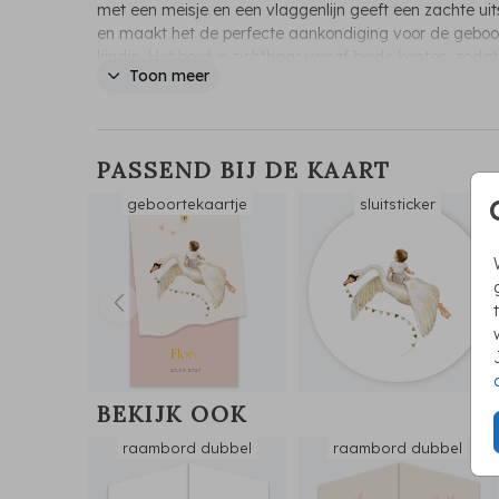
met een meisje en een vlaggenlijn geeft een zachte uit
en maakt het de perfecte aankondiging voor de geboor
kindje. Het bord is zichtbaar vanaf beide kanten, zoda
Toon meer
van buitenaf kan meegenieten.
PASSEND BIJ DE KAART
geboortekaartje
sluitsticker
BEKIJK OOK
raambord dubbel
raambord dubbel