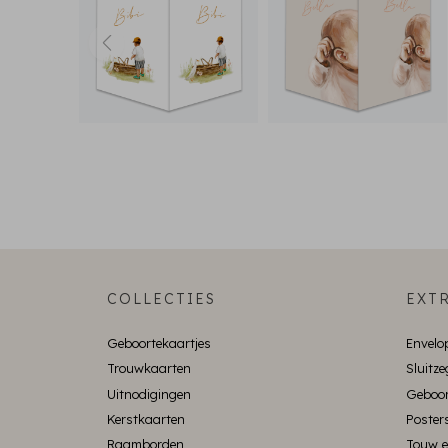
COLLECTIES
EXTR
Geboortekaartjes
Envelo
Trouwkaarten
Sluitze
Uitnodigingen
Geboor
Kerstkaarten
Poster
Raamborden
Touw e