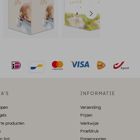
A'S
INFORMATIE
ppen
Verzending
gels
Prijzen
te producten
Werkwijze
s
Proefdruk
n lint
Papiersoorten