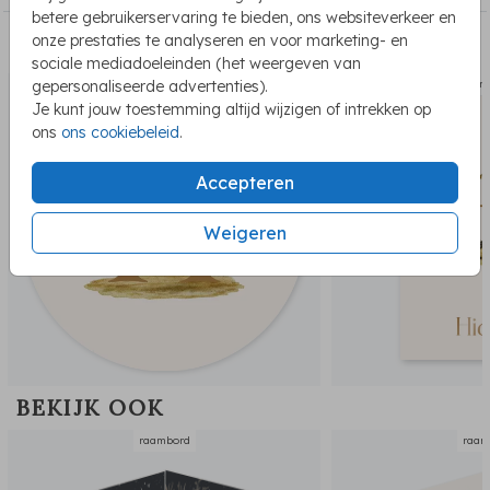
betere gebruikerservaring te bieden, ons websiteverkeer en
onze prestaties te analyseren en voor marketing- en
PASSEND BIJ DE KAART
sociale mediadoeleinden (het weergeven van
gepersonaliseerde advertenties).
sluitsticker
geboort
Je kunt jouw toestemming altijd wijzigen of intrekken op
ons
ons cookiebeleid
.
Accepteren
Weigeren
BEKIJK OOK
raambord
raam