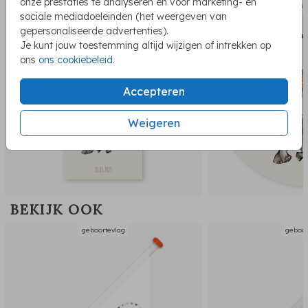
onze prestaties te analyseren en voor marketing- en
geboortekaartje
sluit
sociale mediadoeleinden (het weergeven van
gepersonaliseerde advertenties).
Je kunt jouw toestemming altijd wijzigen of intrekken op
ons
ons cookiebeleid
.
Accepteren
Weigeren
BEKIJK OOK
geboortevlag
geboor