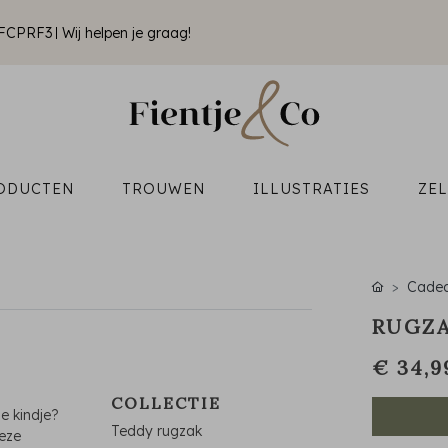
k FCPRF3
Wij helpen je graag!
ODUCTEN
TROUWEN
ILLUSTRATIES
ZE
Cade
RUGZA
€ 34,9
COLLECTIE
e kindje?
Teddy rugzak
Deze