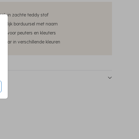
ak in zachte teddy stof
oonlijk borduursel met naam
ect voor peuters en kleuters
rbaar in verschillende kleuren