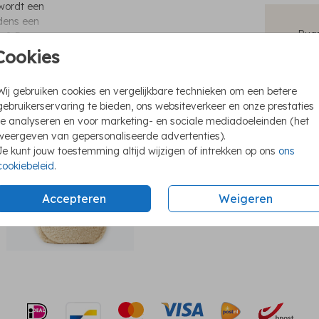
 wordt een
jdens een
Rugz
kt? De
ies zelf
Cookies
Pers
euze uit
Perf
s is een
Wij gebruiken cookies en vergelijkbare technieken om een betere
te
Leve
gebruikerservaring te bieden, ons websiteverkeer en onze prestaties
te analyseren en voor marketing- en sociale mediadoeleinden (het
weergeven van gepersonaliseerde advertenties).
Je kunt jouw toestemming altijd wijzigen of intrekken op ons
ons
cookiebeleid
.
Prijzen
Accepteren
Weigeren